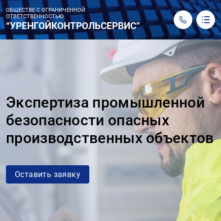
ОБЩЕСТВЕ С ОГРАНИЧЕННОЙ
ОТВЕТСТВЕННОСТЬЮ
“УРЕНГОЙКОНТРОЛЬСЕРВИС”
Общество с ограниченной ответственностью
«УРЕНГОЙКОНТРОЛЬСЕРВИС»
О нас
Услуги
Лицензии
Экспертиза промышленной
Контакты
Заявка
безопасности опасных
629306, Ямало-Ненецкий автономный округ, г. Новый
производственных объектов
Уренгой, ул. Юбилейная, д. 5
График работы:
Пн - Пт с 8:30 до 18:00
Сб, Вс - выходной
info@expertucs.ru
uks-ndt@mail.ru
Оставить заявку
+7 (3494) 28-04-18
+7 (3494) 28-03-38
Обратный вызов
РОССИЙСКОЕ ОБЩЕСТВО ПО НЕРАЗРУШАЮЩЕМУ КОНТРОЛЮ
И ТЕХНИЧЕСКОЙ ДИАГНОСТИКЕ / THE RUSSIAN SOCIETY FOR
NON-DESTRUCTIVE TESTING AND TECHNICAL DIAGNOSTICS